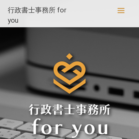
コ
行政書士事務所 for
ン
テ
you
ン
ツ
へ
ス
キ
ッ
プ