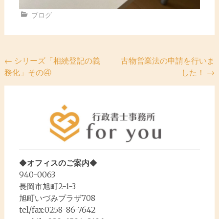
ブログ
投
←
シリーズ「相続登記の義
古物営業法の申請を行いま
務化」その④
した！
→
稿
ナ
ビ
ゲ
ー
シ
◆
オフィスのご案内
◆
ョ
940-0063
ン
長岡市旭町2-1-3
旭町いづみプラザ708
tel/fax:0258-86-7642