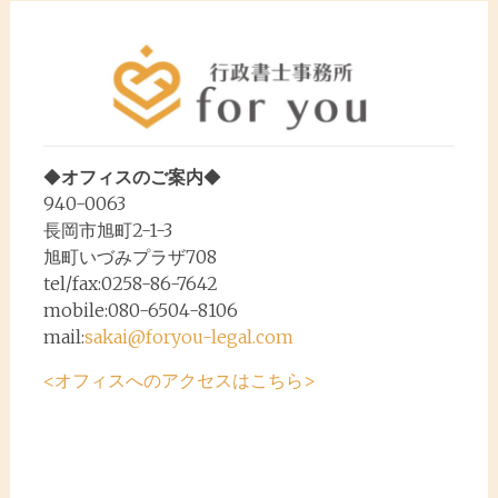
ナ
ビ
ゲ
ー
シ
◆
オフィスのご案内
◆
ョ
940-0063
ン
長岡市旭町2-1-3
旭町いづみプラザ708
tel/fax:0258-86-7642
mobile:080-6504-8106
mail:
sakai@foryou-legal.com
<オフィスへのアクセスはこちら>