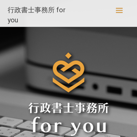
コ
行政書士事務所 for
ン
テ
you
ン
ツ
へ
ス
キ
ッ
プ