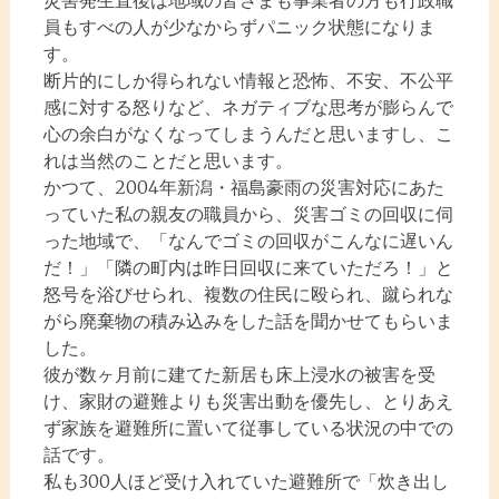
災害発生直後は地域の皆さまも事業者の方も行政職
員もすべの人が少なからずパニック状態になりま
す。
断片的にしか得られない情報と恐怖、不安、不公平
感に対する怒りなど、ネガティブな思考が膨らんで
心の余白がなくなってしまうんだと思いますし、こ
れは当然のことだと思います。
かつて、2004年新潟・福島豪雨の災害対応にあた
っていた私の親友の職員から、災害ゴミの回収に伺
った地域で、「なんでゴミの回収がこんなに遅いん
だ！」「隣の町内は昨日回収に来ていただろ！」と
怒号を浴びせられ、複数の住民に殴られ、蹴られな
がら廃棄物の積み込みをした話を聞かせてもらいま
した。
彼が数ヶ月前に建てた新居も床上浸水の被害を受
け、家財の避難よりも災害出動を優先し、とりあえ
ず家族を避難所に置いて従事している状況の中での
話です。
私も300人ほど受け入れていた避難所で「炊き出し