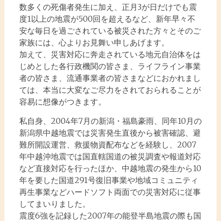
数多くの死傷者発生に加え、正月3が日だけでも震
度1以上の地震が500回を超えるなど、新年早々不
安な毎日を過ごされている被災された方々とそのご
家族には、心よりお見舞い申しあげます。
加えて、災害対応に奔走されている地元自治体をは
じめとした各行政機関の皆さま、ライフライン事業
者の皆さま、流通事業者の皆さまなどにおかれまし
ては、本当に大変なご尽力をされておられることが
容易に想像がつきます。
私自身、2004年7月の新潟・福島豪雨、同年10月の
新潟県中越地震では災害発生直後から被害確認、避
難所開設運営、救援物資配布などを経験し、2007
年中越沖地震では国直轄国道の被災調査や報道対応
など直接対応を行ったほか、中越地震の発生から10
年を要した国道291号復旧事業や地域コミュニティ
再生事業などハードソフト両面での災害対応に従事
してまいりました。
震度6強を記録した2007年の能登半島地震の際も国