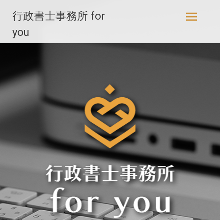
コ
行政書士事務所 for
ン
テ
you
ン
ツ
へ
ス
キ
ッ
プ