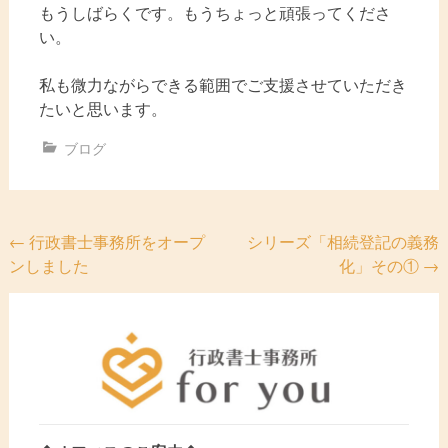
もうしばらくです。もうちょっと頑張ってくださ
い。
私も微力ながらできる範囲でご支援させていただき
たいと思います。
ブログ
投
←
行政書士事務所をオープ
シリーズ「相続登記の義務
ンしました
化」その①
→
稿
ナ
ビ
ゲ
ー
シ