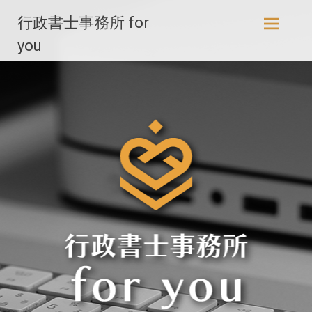
コ
行政書士事務所 for
ン
テ
you
ン
ツ
へ
ス
キ
ッ
プ